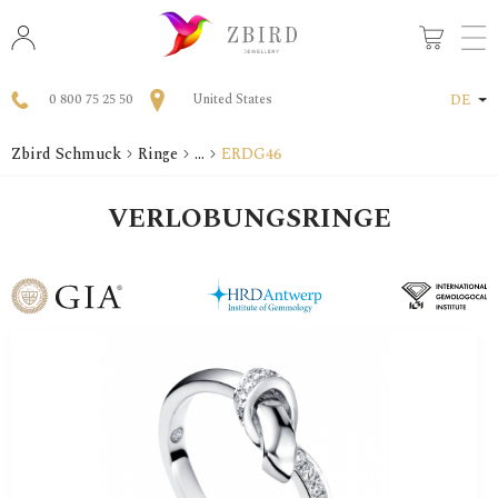
0 800 75 25 50
United States
DE
Zbird Schmuck
Ringe
...
ERDG46
VERLOBUNGSRINGE