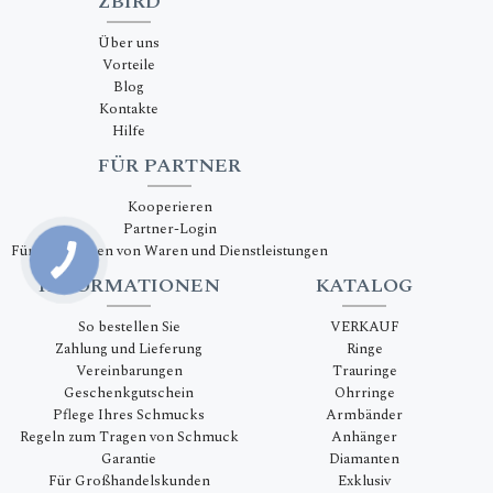
ZBIRD
Über uns
Vorteile
Blog
Kontakte
Hilfe
FÜR PARTNER
Kooperieren
Partner-Login
Für Lieferanten von Waren und Dienstleistungen
INFORMATIONEN
KATALOG
So bestellen Sie
VERKAUF
Zahlung und Lieferung
Ringe
Vereinbarungen
Trauringe
Geschenkgutschein
Ohrringe
Pflege Ihres Schmucks
Armbänder
Regeln zum Tragen von Schmuck
Anhänger
Garantie
Diamanten
Für Großhandelskunden
Exklusiv