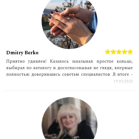
Dmitry Berko
Приятно удивлен! Казалось заказывал простое кольцо,
выбирал по каталогу и досогласовывал не глядя, впервые
полностью доверившись советам специалистов .В итоге -
стопроцентное попадание! Ребята учли мое пожелание
19.03.2020
сделать что-то одновременно простое и , в то же время
"праздничное", предложили интересные варианты и , в
конце концов убедили сделать правильный выбор, что
тоже немаловажно. Прекрасная работа от дизайна до
исполнения. Рекомендую!