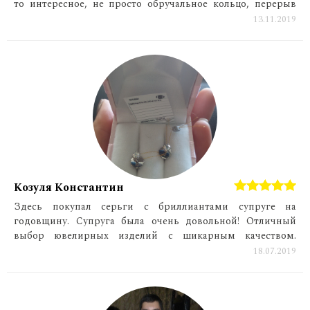
то интересное, не просто обручальное кольцо, перерыв
весь интернет, нашла на их сайт. Понравилась
13.11.2019
консультация менеджера c которым в процессе все
согласовываешь, так как присылают проект изделия,
уточняют все детали. Доставили изделие прямо в руки
плюс еще все сертификаты есть. Я покупкой довольнa,
блестит и переливается, моя прелесть)
Козуля Константин
Здесь покупал серьги с бриллиантами супруге на
годовщину. Супруга была очень довольной! Отличный
выбор ювелирных изделий с шикарным качеством.
Рекомендую
18.07.2019