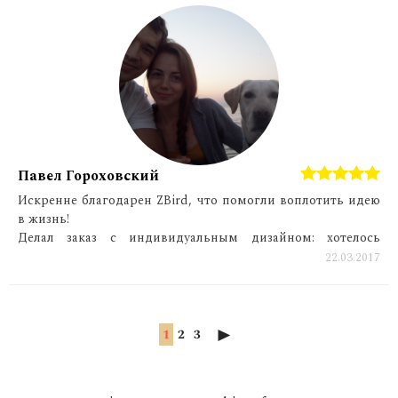
Павел Гороховский
Искренне благодарен ZBird, что помогли воплотить идею
в жизнь!
Делал заказ с индивидуальным дизайном: хотелось
девушке подарить уникальное кольцо, вложив частичку
22.03.2017
своей души.
Команда ZBird помогла детализировать образ будущего
кольца, создала предварительные компьютерные модели,
была вежлива и учтива. Работать было приятно.
1
2
3
Я очень рад, что нашёл эту компанию: изделия изящные,
цены ниже, чем у многих других компаний, отличный
выбор металлов и камней, и, конечно, изюминка -