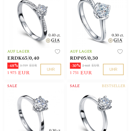
AUF LAGER
AUF LAGER
ERDK65/0,40
RDP05/0,30
-48%
-30%
3 759
EUR
2 468
EUR
UHR
UHR
EUR
EUR
1 975
1 751
SALE
SALE
BESTSELLER