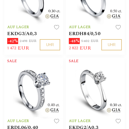
AUF LAGER
AUF LAGER
EKDG3/A0,3
ERDH84/0,50
-42%
-48%
2 498
EUR
5 402
EUR
UHR
UHR
EUR
EUR
1 472
2 822
SALE
SALE
AUF LAGER
AUF LAGER
ERDL06/0,40
EKDG2/A0,3