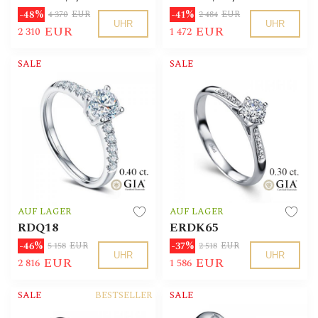
-48%
-41%
4 370
EUR
2 484
EUR
UHR
UHR
EUR
EUR
2 310
1 472
SALE
SALE
AUF LAGER
AUF LAGER
RDQ18
ERDK65
-46%
-37%
5 158
EUR
2 518
EUR
UHR
UHR
EUR
EUR
2 816
1 586
SALE
BESTSELLER
SALE