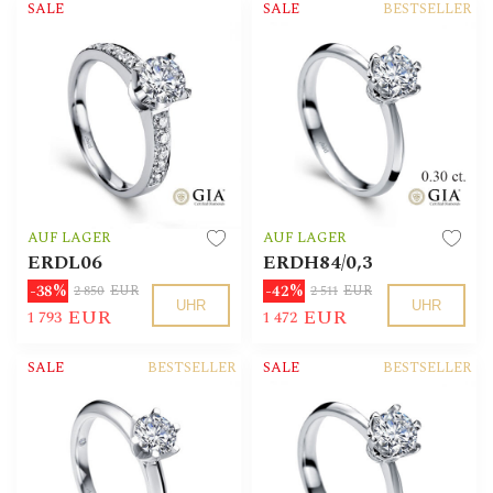
SALE
SALE
BESTSELLER
AUF LAGER
AUF LAGER
ERDL06
ERDH84/0,3
-38%
-42%
2 850
EUR
2 511
EUR
UHR
UHR
EUR
EUR
1 793
1 472
SALE
BESTSELLER
SALE
BESTSELLER