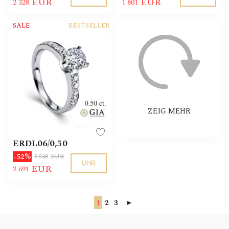
EUR
EUR
2 328
1 801
SALE
BESTSELLER
ZEIG MEHR
ERDL06/0,50
-52%
5 538
EUR
UHR
EUR
2 691
1
2
3
►