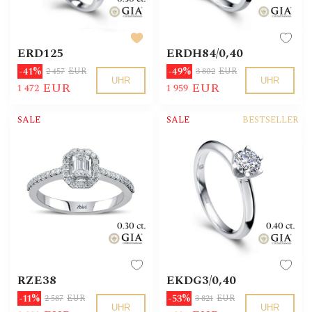
ERD125
ERDH84/0,40
-41%
-49%
2 457
EUR
3 802
EUR
UHR
UHR
EUR
EUR
1 472
1 959
SALE
SALE
BESTSELLER
RZE38
EKDG3/0,40
-11%
-53%
2 587
EUR
3 821
EUR
UHR
UHR