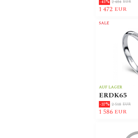
2 484
-41%
EUR
1 472
EUR
SALE
AUF LAGER
ERDK65
2 518
-37%
EUR
1 586
EUR