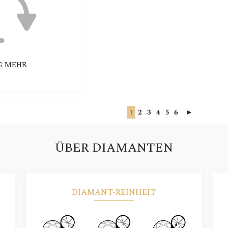
G MEHR
1
2
3
4
5
6
►
ÜBER DIAMANTEN
DIAMANT-REINHEIT