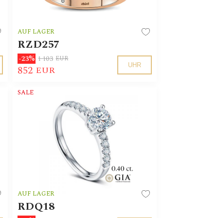
AUF LAGER
RZD257
1 103
-23%
EUR
UHR
852
EUR
SALE
AUF LAGER
RDQ18