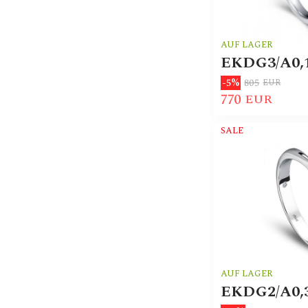
AUF LAGER
EKDG3/A0,
805
-5%
EUR
770
EUR
SALE
AUF LAGER
EKDG2/A0,