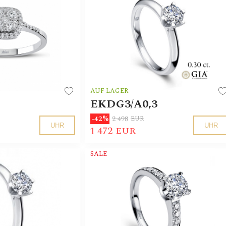
AUF LAGER
EKDG3/A0,3
2 498
-42%
EUR
UHR
UHR
1 472
EUR
SALE