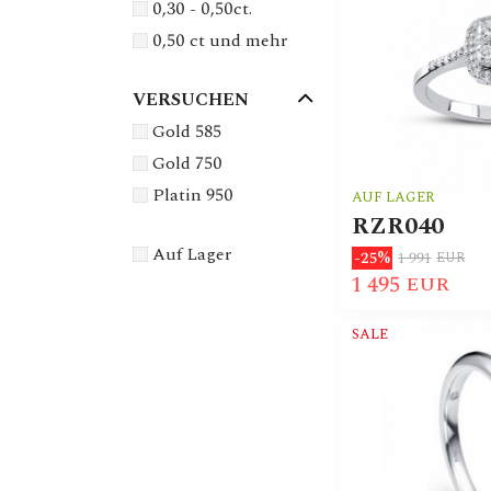
0,30 - 0,50ct.
0,50 ct und mehr
VERSUCHEN
Gold 585
Gold 750
Platin 950
AUF LAGER
RZR040
Auf Lager
1 991
-25%
EUR
1 495
EUR
SALE