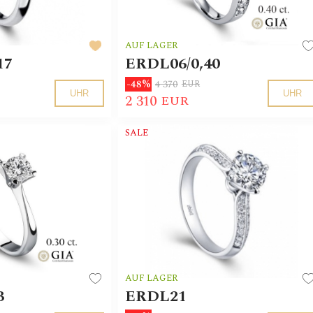
AUF LAGER
17
ERDL06/0,40
4 370
-48%
EUR
UHR
UHR
2 310
EUR
SALE
AUF LAGER
3
ERDL21