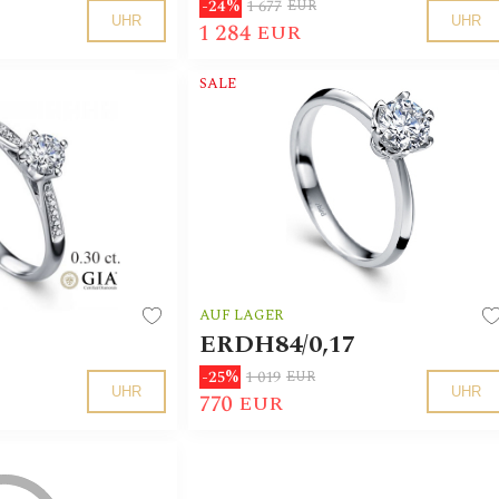
1 677
-24%
EUR
UHR
UHR
1 284
EUR
SALE
AUF LAGER
ERDH84/0,17
1 019
-25%
EUR
UHR
UHR
770
EUR