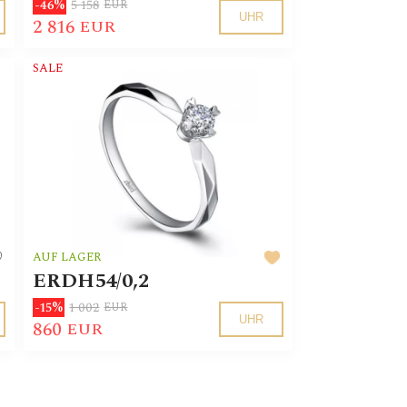
5 158
-46%
EUR
UHR
2 816
EUR
SALE
AUF LAGER
ERDH54/0,2
1 002
-15%
EUR
UHR
860
EUR