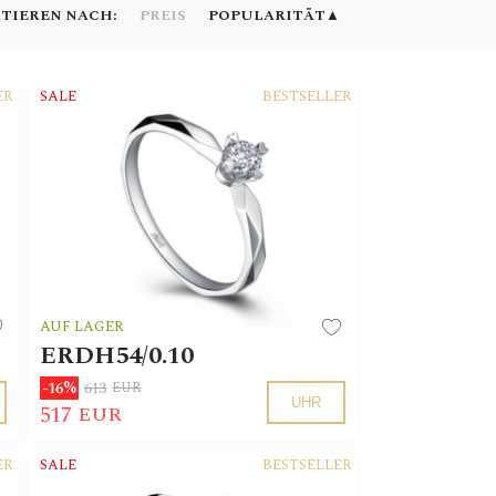
TIEREN NACH:
▲
PREIS
POPULARITÄT
ER
SALE
BESTSELLER
AUF LAGER
ERDH54/0.10
613
-16%
EUR
UHR
517
EUR
ER
SALE
BESTSELLER