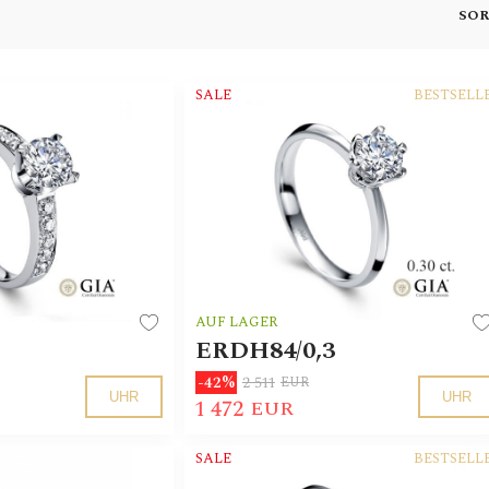
SOR
SALE
BESTSELL
AUF LAGER
ERDH84/0,3
2 511
-42%
EUR
UHR
UHR
1 472
EUR
SALE
BESTSELL