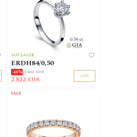
AUF LAGER
ERDH84/0,50
5 402
-48%
EUR
UHR
2 822
EUR
SALE