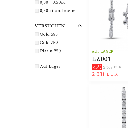
0,30 - 0,50ct.
0,50 ct und mehr
VERSUCHEN
Gold 585
Gold 750
Platin 950
AUF LAGER
EZ001
Auf Lager
2 368
-15%
EUR
2 031
EUR