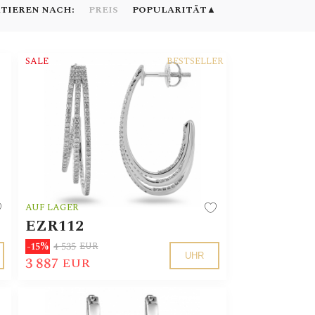
TIEREN NACH:
▲
PREIS
POPULARITÄT
SALE
BESTSELLER
AUF LAGER
EZR112
4 535
-15%
EUR
UHR
3 887
EUR