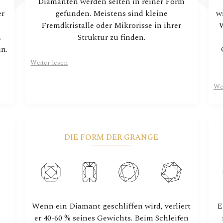
Diamanten werden selten in reiner Form
er
gefunden. Meistens sind kleine
w
Fremdkristalle oder Mikrorisse in ihrer
W
n
Struktur zu finden.
in.
Weiter lesen
Wei
DIE FORM DER GRANGE
Wenn ein Diamant geschliffen wird, verliert
E
er 40-60 % seines Gewichts. Beim Schleifen