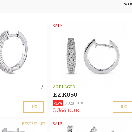
SOR
SALE
AUF LAGER
EZR050
3 928
-15%
EUR
UHR
UHR
3 366
EUR
BESTSELLER
SALE